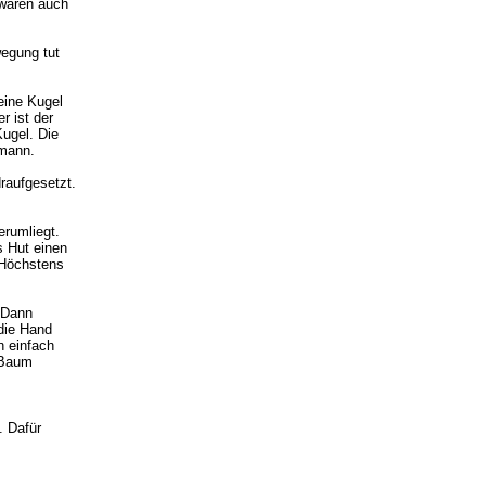
waren auch
wegung tut
eine Kugel
r ist der
ugel. Die
mann.
draufgesetzt.
erumliegt.
 Hut einen
. Höchstens
 Dann
die Hand
n einfach
 Baum
. Dafür