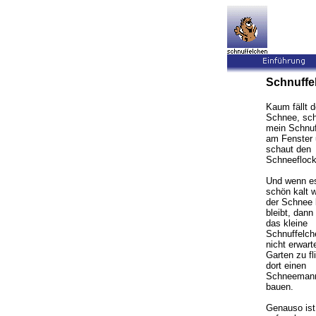
Schnuff
Kaum fällt d
Schnee, sch
mein Schnuf
am Fenster
schaut den
Schneeflock
Und wenn es
schön kalt 
der Schnee 
bleibt, dann
das kleine
Schnuffelch
nicht erwart
Garten zu fl
dort einen
Schneeman
bauen.
Genauso ist