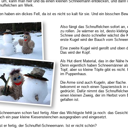
um, kann man hier und da einen kleinen Schneemann entdecken, und dann 
hnuffelchen am Werk.
n haben ein dickes Fell, da ist es nicht so kalt für sie. Und ein bisschen Be
Also fängt das Schnuffelchen sofort an, 
zu rollen. Je wärmer es ist, desto klebrige
Schnee und desto schneller wächst die K
erste Kugel wird der Bauch vom Schnee
Eine zweite Kugel wird gerollt und oben 
Das wird der Kopf.
Als Hut dient Material, das in der Nähe h
Denn eigentlich haben Schneemänner als
Topf, aber so kleine Töpfe gibt es nicht
im Puppenhaus.
Die Arme sind auch Kugeln, aber flache.
bekommt er noch einen Spazierstock in 
gedrückt. Dafür nimmt das Schnuffelche
einen kleinen Zweig, der im Herbst vom
gefallen ist.
Schneemann schon fast fertig. Aber das Wichtigste fehlt ja noch: das Gesicht
ach ein paar kleine Kiesensteinchen ausgegraben und eingesetzt.
t er fertig, der Schnuffel-Schneemann. Ist er nicht schön?