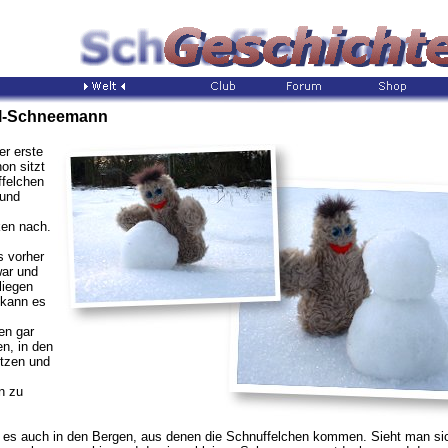
el-Schneemann
er erste
on sitzt
felchen
 und
en nach.
 vorher
war und
liegen
 kann es
en gar
en, in den
itzen und
n zu
 es auch in den Bergen, aus denen die Schnuffelchen kommen. Sieht man sic