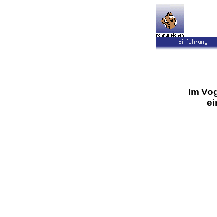
Im Vog
ei