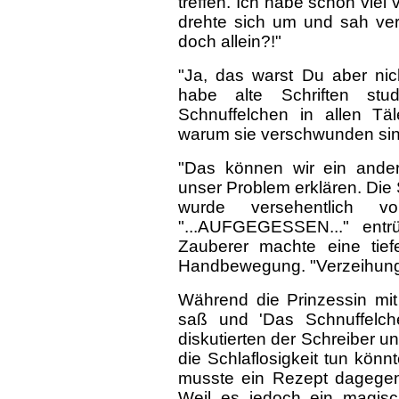
treffen. Ich habe schon vie
drehte sich um und sah ver
doch allein?!"
"Ja, das warst Du aber nich
habe alte Schriften stu
Schnuffelchen in allen Tä
warum sie verschwunden sin
"Das können wir ein ander
unser Problem erklären. Die 
wurde versehentlich vom
"...AUFGEGESSEN..." entr
Zauberer machte eine tie
Handbewegung. "Verzeihung. 
Während die Prinzessin mit
saß und 'Das Schnuffelchen
diskutierten der Schreiber 
die Schlaflosigkeit tun könnt
musste ein Rezept dagegen 
Weil es jedoch ein magis